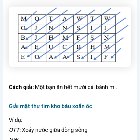
Cách giải:
Một bạn ăn hết mười cái bánh mì.
Giải mật thư tìm kho báu xoắn ốc
Ví dụ:
OTT:
Xoáy nước giữa dòng sông
NW