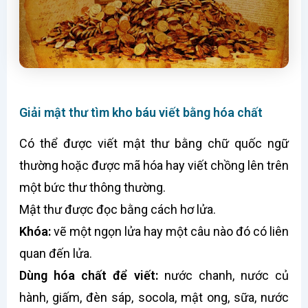
Giải mật thư tìm kho báu viết bằng hóa chất
Có thể được viết mật thư bằng chữ quốc ngữ
thường hoặc được mã hóa hay viết chồng lên trên
một bức thư thông thường.
Mật thư được đọc bằng cách hơ lửa.
Khóa:
vẽ một ngọn lửa hay một câu nào đó có liên
quan đến lửa.
Dùng hóa chất để viết:
nước chanh, nước củ
hành, giấm, đèn sáp, socola, mật ong, sữa, nước