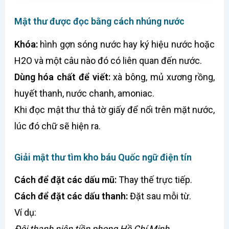
Mật thư được đọc bằng cách nhúng nước
Khóa:
hình gợn sóng nước hay ký hiệu nước hoặc
H2O và một câu nào đó có liên quan đến nước.
Dùng hóa chất để viết:
xà bông, mủ xương rồng,
huyết thanh, nước chanh, amoniac.
Khi đọc mật thư thả tờ giấy để nổi trên mặt nước,
lúc đó chữ sẽ hiện ra.
Giải mật thư tìm kho báu Quốc ngữ điện tín
Cách để đặt các dấu mũ:
Thay thế trực tiếp.
Cách để đặt các dấu thanh:
Đặt sau mỗi từ.
Ví dụ:
Đội thanh niên tiền phong Hồ Chí Minh