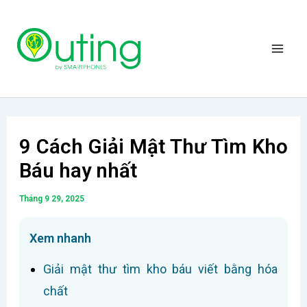
Nhảy
Mai
tới
Men
nội
dung
9 Cách Giải Mật Thư Tìm Kho
Báu hay nhất
Tháng 9 29, 2025
Xem nhanh
Giải mật thư tìm kho báu viết bằng hóa
chất