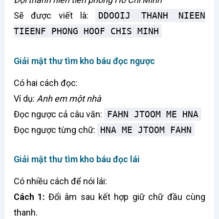
Sẽ được viết là:
DDOOIJ THANH NIEEN
TIEENF PHONG HOOF CHIS MINH
Giải mật thư tìm kho báu đọc ngược
Có hai cách đọc:
Ví dụ:
Anh em một nhà
Đọc ngược cả câu văn:
FAHN JTOOM ME HNA
Đọc ngược từng chữ:
HNA ME JTOOM FAHN
Giải mật thư tìm kho báu đọc lái
Có nhiều cách để nói lái:
Cách 1:
Đổi âm sau kết hợp giữ chữ đầu cùng
thanh.