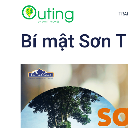
Nhảy
tới
TRA
nội
dung
Bí mật Sơn 