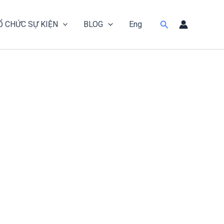
Tìm
Ổ CHỨC SỰ KIỆN
BLOG
Eng
kiếm