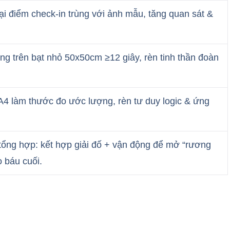
ại điểm check-in trùng với ảnh mẫu, tăng quan sát &
ng trên bạt nhỏ 50x50cm ≥12 giây, rèn tinh thần đoàn
A4 làm thước đo ước lượng, rèn tư duy logic & ứng
tổng hợp: kết hợp giải đố + vận động để mở “rương
o báu cuối.