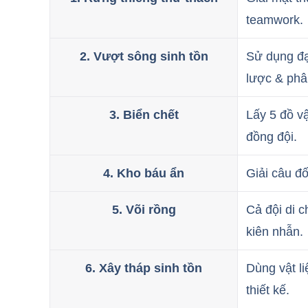
teamwork.
2. Vượt sông sinh tồn
Sử dụng đạ
lược & phâ
3. Biển chết
Lấy 5 đồ v
đồng đội.
4. Kho báu ẩn
Giải câu đố
5. Või rồng
Cả đội di c
kiên nhẫn.
6. Xây tháp sinh tồn
Dùng vật l
thiết kế.