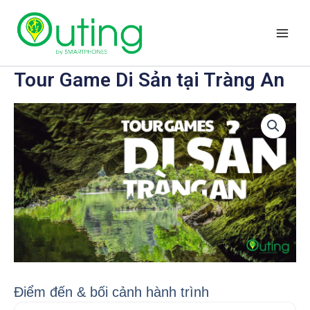
Nhảy
Main
tới
Men
nội
dung
Tour Game Di Sản tại Tràng An
Điểm đến & bối cảnh hành trình