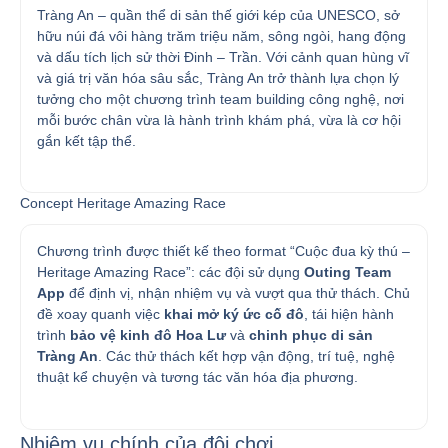
Tràng An – quần thể di sản thế giới kép của UNESCO, sở
hữu núi đá vôi hàng trăm triệu năm, sông ngòi, hang động
và dấu tích lịch sử thời Đinh – Trần. Với cảnh quan hùng vĩ
và giá trị văn hóa sâu sắc, Tràng An trở thành lựa chọn lý
tưởng cho một chương trình team building công nghệ, nơi
mỗi bước chân vừa là hành trình khám phá, vừa là cơ hội
gắn kết tập thể.
Concept Heritage Amazing Race
Chương trình được thiết kế theo format “Cuộc đua kỳ thú –
Heritage Amazing Race”: các đội sử dụng
Outing Team
App
để định vị, nhận nhiệm vụ và vượt qua thử thách. Chủ
đề xoay quanh việc
khai mở ký ức cố đô
, tái hiện hành
trình
bảo vệ kinh đô Hoa Lư
và
chinh phục di sản
Tràng An
. Các thử thách kết hợp vận động, trí tuệ, nghệ
thuật kể chuyện và tương tác văn hóa địa phương.
Nhiệm vụ chính của đội chơi