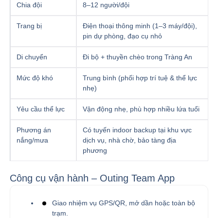
Chia đội
8–12 người/đội
Trang bị
Điện thoại thông minh (1–3 máy/đội),
pin dự phòng, đạo cụ nhỏ
Di chuyển
Đi bộ + thuyền chèo trong Tràng An
Mức độ khó
Trung bình (phối hợp trí tuệ & thể lực
nhẹ)
Yêu cầu thể lực
Vận động nhẹ, phù hợp nhiều lứa tuổi
Phương án
Có tuyến indoor backup tại khu vực
nắng/mưa
dịch vụ, nhà chờ, bảo tàng địa
phương
Công cụ vận hành – Outing Team App
Giao nhiệm vụ GPS/QR, mở dần hoặc toàn bộ
trạm.