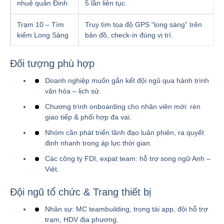
nhuệ quân Đinh
5 lần liên tục.
Trạm 10 – Tìm
Truy tìm tọa độ GPS “long sàng” trên
kiếm Long Sàng
bản đồ, check-in đúng vị trí.
Đối tượng phù hợp
Doanh nghiệp muốn gắn kết đội ngũ qua hành trình
văn hóa – lịch sử.
Chương trình onboarding cho nhân viên mới: rèn
giao tiếp & phối hợp đa vai.
Nhóm cần phát triển lãnh đạo luân phiên, ra quyết
định nhanh trong áp lực thời gian.
Các công ty FDI, expat team: hỗ trợ song ngữ Anh –
Việt.
Đội ngũ tổ chức & Trang thiết bị
Nhân sự: MC teambuilding, trọng tài app, đội hỗ trợ
trạm, HDV địa phương.