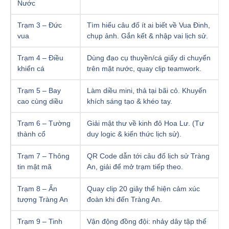
Nước
Trạm 3 – Đức
Tìm hiểu câu đố ít ai biết về Vua Đinh,
vua
chụp ảnh. Gắn kết & nhập vai lịch sử.
Trạm 4 – Điều
Dùng đạo cụ thuyền/cá giấy di chuyển
khiển cá
trên mặt nước, quay clip teamwork.
Trạm 5 – Bay
Làm diều mini, thả tại bãi cỏ. Khuyến
cao cùng diều
khích sáng tạo & khéo tay.
Trạm 6 – Tường
Giải mật thư về kinh đô Hoa Lư. (Tư
thành cổ
duy logic & kiến thức lịch sử).
Trạm 7 – Thông
QR Code dẫn tới câu đố lịch sử Tràng
tin mật mã
An, giải để mở trạm tiếp theo.
Trạm 8 – Ấn
Quay clip 20 giây thể hiện cảm xúc
tượng Tràng An
đoàn khi đến Tràng An.
Trạm 9 – Tinh
Vận động đồng đội: nhảy dây tập thể