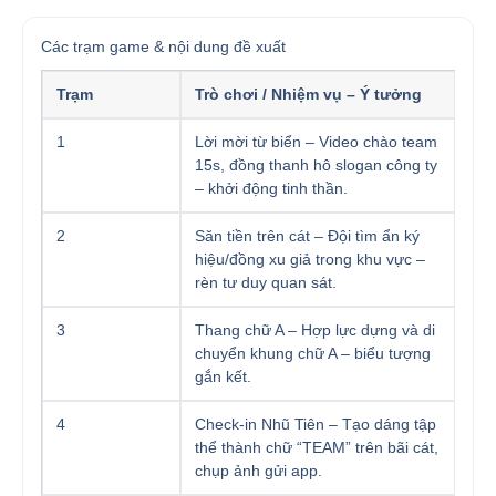
Các trạm game & nội dung đề xuất
Trạm
Trò chơi / Nhiệm vụ – Ý tưởng
1
Lời mời từ biển – Video chào team
15s, đồng thanh hô slogan công ty
– khởi động tinh thần.
2
Săn tiền trên cát – Đội tìm ẩn ký
hiệu/đồng xu giả trong khu vực –
rèn tư duy quan sát.
3
Thang chữ A – Hợp lực dựng và di
chuyển khung chữ A – biểu tượng
gắn kết.
4
Check-in Nhũ Tiên – Tạo dáng tập
thể thành chữ “TEAM” trên bãi cát,
chụp ảnh gửi app.