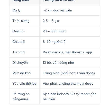
Cự ly
~2 km dọc bãi biển
Thời lượng
2,5 – 3 giờ
Quy mô
20 – 500 người
Chia đội
8–10 người/đội
Trang bị
Bộ kit đạo cụ, điện thoại cài app
Di chuyển
Đi bộ, vận động nhẹ
Mức độ khó
Trung bình (phối hợp + vận động)
Yêu cầu thể lực
Vừa phải, ai cũng tham gia được
Phương án
Kịch bản indoor/CSR tại resort gần
nắng/mưa
bãi biển