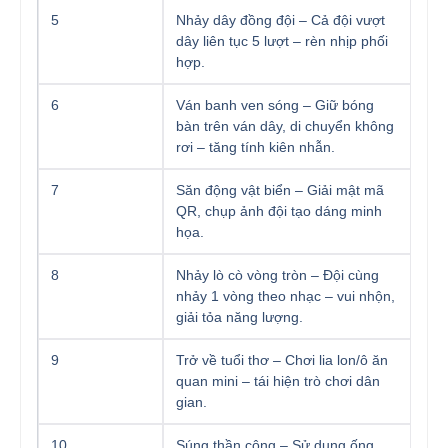
5
Nhảy dây đồng đội – Cả đội vượt
dây liên tục 5 lượt – rèn nhịp phối
hợp.
6
Ván banh ven sóng – Giữ bóng
bàn trên ván dây, di chuyển không
rơi – tăng tính kiên nhẫn.
7
Săn động vật biển – Giải mật mã
QR, chụp ảnh đội tạo dáng minh
họa.
8
Nhảy lò cò vòng tròn – Đội cùng
nhảy 1 vòng theo nhạc – vui nhộn,
giải tỏa năng lượng.
9
Trở về tuổi thơ – Chơi lia lon/ô ăn
quan mini – tái hiện trò chơi dân
gian.
10
Súng thần công – Sử dụng ống