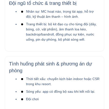
Đội ngũ tổ chức & trang thiết bị
Nhân sự: MC hoạt náo, trọng tài app, hỗ trợ
đội, kỹ thuật âm thanh – hình ảnh.
Trang thiết bị: bộ kit đạo cụ cho từng đội (dây,
bóng, cờ, vật phẩm), âm thanh loa kéo,
backdrop/bandroll, đồng phục sự kiện, nước
uống, pin dự phòng, bộ phát sóng wifi.
Tình huống phát sinh & phương án dự
phòng
Thời tiết xấu: chuyển kịch bản indoor hoặc CSR
trong khu resort.
Sóng yếu: app có đồng bộ sau khi kết nối lại.
Đội chơi