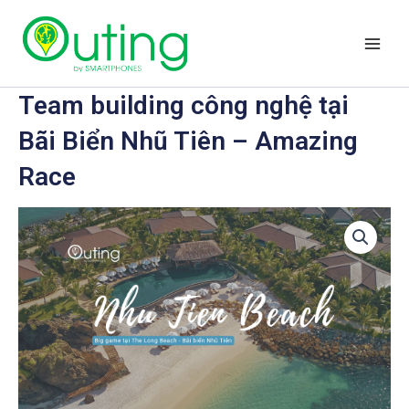
Nhảy
Main
tới
Men
nội
dung
Team building công nghệ tại
Bãi Biển Nhũ Tiên – Amazing
Race