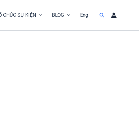
Tìm
Ổ CHỨC SỰ KIỆN
BLOG
Eng
kiếm