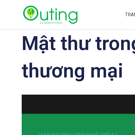
Nhảy
tới
TRA
nội
dung
Mật thư tron
thương mại