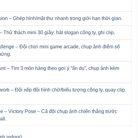
ion – Ghép hình/mật thư nhanh trong giới hạn thời gian.
 Thử thách mini 30 giây: hát slogan công ty, ghi clip.
llenge – Đội chơi mini game arcade, chụp ảnh điểm số
hứng.
nt – Tìm 3 món hàng theo gợi ý “ẩn dụ”, chụp ảnh kèm
rk – Đội xếp đội hình chữ/biểu tượng công ty, quay clip.
e – Victory Pose – Cả đội chụp ảnh chiến thắng trước
ll.
nh indoor).