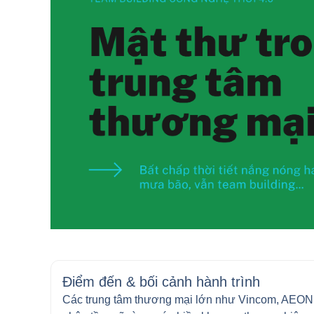
Điểm đến & bối cảnh hành trình
Các trung tâm thương mại lớn như Vincom, AEON M