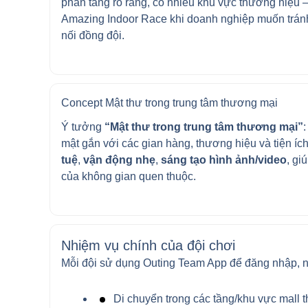
phân tầng rõ ràng, có nhiều khu vực thương hiệu – 
Amazing Indoor Race khi doanh nghiệp muốn trán
nối đồng đội.
Concept Mật thư trong trung tâm thương mại
Ý tưởng
“Mật thư trong trung tâm thương mại”
mật gắn với các gian hàng, thương hiệu và tiện íc
tuệ
,
vận động nhẹ
,
sáng tạo hình ảnh/video
, gi
của không gian quen thuộc.
Nhiệm vụ chính của đội chơi
Mỗi đội sử dụng Outing Team App để đăng nhập, 
Di chuyển trong các tầng/khu vực mall 