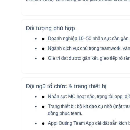
Đối tượng phù hợp
Doanh nghiệp 10–50 nhân sự: cần gắn kế
Ngành dịch vụ: chú trọng teamwork, văn
Giá trị đạt được: gắn kết, giao tiếp rõ r
Đội ngũ tổ chức & trang thiết bị
Nhân sự: MC hoạt náo, trọng tài app, điều
Trang thiết bị: bộ kit đạo cụ nhỏ (mật t
đồng phục team.
App: Outing Team App cài đặt sẵn kịch 