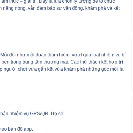
ẩm thực – giải trí. Đây là lựa chọn lý tưởng để tổ chức
h nắng nóng, vẫn đảm bảo sự vận động, khám phá và kết
: Mỗi đội như một đoàn thám hiểm, vượt qua loạt nhiệm vụ bí
h bên trong trung tâm thương mại. Các thử thách kết hợp
trí
úp người chơi vừa gắn kết vừa khám phá những góc mới lạ
nhận nhiệm vụ GPS/QR. Họ sẽ:
theo bản đồ app.