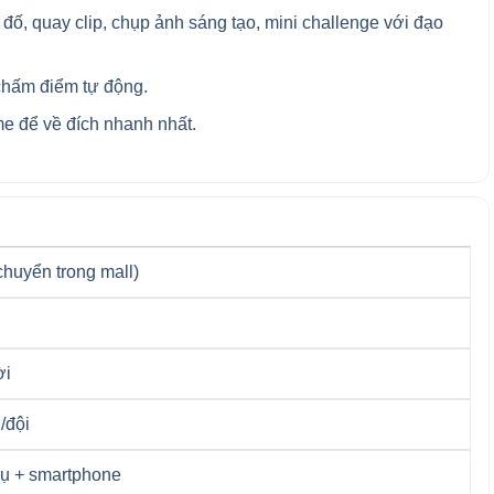
 đố, quay clip, chụp ảnh sáng tạo, mini challenge với đạo
 chấm điểm tự động.
me để về đích nhanh nhất.
chuyển trong mall)
ời
/đội
cụ + smartphone