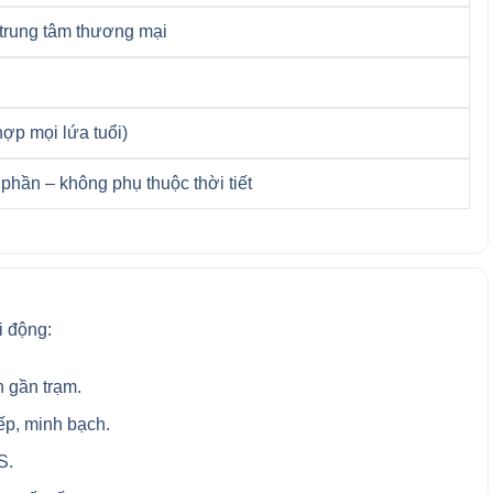
 trung tâm thương mại
ợp mọi lứa tuổi)
 phần – không phụ thuộc thời tiết
i động:
 gần trạm.
ếp, minh bạch.
S.