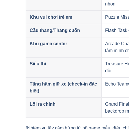
nhộn.
Khu vui chơi trẻ em
Puzzle Miss
Cầu thang/Thang cuốn
Flash Task –
Khu game center
Arcade Cha
làm minh c
Siêu thị
Treasure Hu
đội.
Tầng hầm giữ xe (check-in đặc
Echo Teamwo
biệt)
Lối ra chính
Grand Final
backdrop ma
(Nhiệm vụ lấy cảm hứng từ bộ game mẫu, điều chỉ