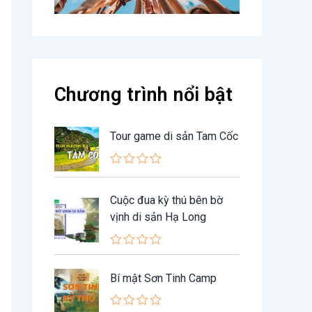
Chương trình nổi bật
Tour game di sản Tam Cốc
Đ
ư
ợ
Cuộc đua kỳ thú bên bờ
c
vịnh di sản Hạ Long
x
ế
p
h
Đ
ạ
ư
n
Bí mật Sơn Tinh Camp
ợ
g
c
0
x
5
ế