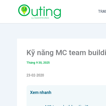
Nhảy
tới
TRA
nội
dung
Kỹ năng MC team build
Tháng 9 30, 2025
23-02-2020
Xem nhanh