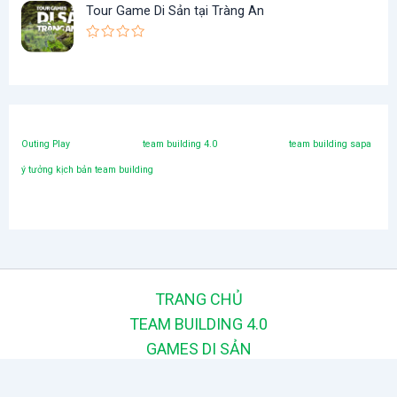
ợ
n
0
l
Tour Game Di Sản tại Tràng An
c
g
x
0
à
ế
5
₫
:
Đ
p
s
ư
h
a
.
6
ợ
ạ
o
c
n
x
g
₫
ế
0
.
p
5
h
s
Outing Play
team building 4.0
team building sapa
ạ
a
n
o
ý tưởng kịch bản team building
g
0
5
s
a
o
TRANG CHỦ
TEAM BUILDING 4.0
GAMES DI SẢN
APP TỔ CHỨC SỰ KIỆN