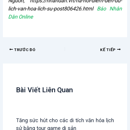
Nguồn, https://nhandan.vn/ha-noi-diem-den-du-
lich-van-hoa-lich-su-post806426.html
Báo Nhân
Dân Online
TRƯỚC ĐÓ
KẾ TIẾP
Bài Viết Liên Quan
Tăng sức hút cho các di tích văn hóa lịch
sử bằng tour game di sản