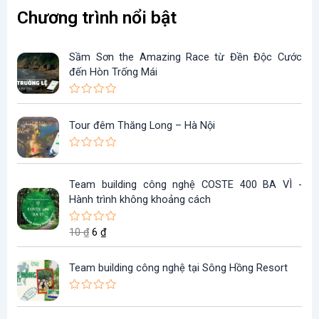
Chương trình nổi bật
Sầm Sơn the Amazing Race từ Đền Độc Cước
đến Hòn Trống Mái
Đ
ư
ợ
Tour đêm Thăng Long – Hà Nội
c
x
ế
Đ
p
ư
h
ợ
G
G
ạ
Team building công nghệ COSTE 400 BA VÌ -
c
i
i
n
x
Hành trình không khoảng cách
g
ế
á
á
0
p
g
h
5
h
10
₫
6
₫
Đ
s
ạ
ố
i
ư
a
n
ợ
c
ệ
o
g
c
0
l
n
Team building công nghệ tại Sông Hồng Resort
x
5
ế
à
t
s
p
a
:
ạ
Đ
h
o
ư
ạ
1
i