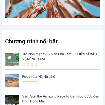
Chương trình nổi bật
Trò chơi mật thư Thiên Phú Lâm – CHIẾN SĨ BẢO
VỆ RỪNG XANH
Đ
ư
ợ
Food tour Hà Nội phố
c
x
ế
Đ
p
ư
h
ợ
ạ
Sầm Sơn the Amazing Race từ Đền Độc Cước đến
c
n
x
Hòn Trống Mái
g
ế