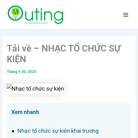
Nhảy
Main
tới
Men
nội
dung
Tải về – NHẠC TỔ CHỨC SỰ
KIỆN
Tháng 9 30, 2025
Xem nhanh
Nhạc tổ chức sự kiện khai trương