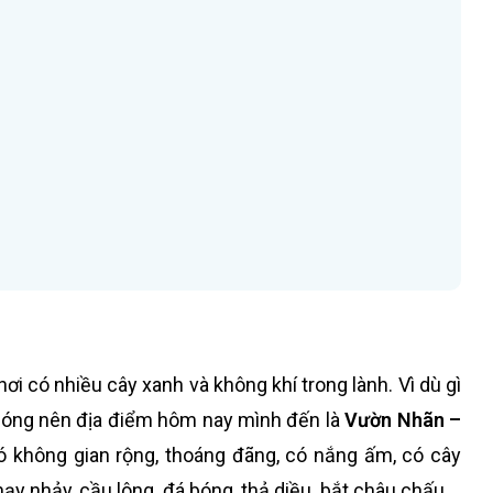
nơi có nhiều cây xanh và không khí trong lành. Vì dù gì
 nóng nên địa điểm hôm nay mình đến là
Vườn Nhãn –
 có không gian rộng, thoáng đãng, có nắng ấm, có cây
hạy nhảy, cầu lông, đá bóng, thả diều, bắt châu chấu,…