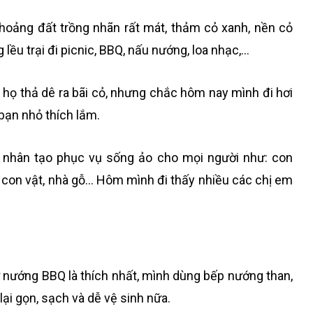
hoảng đất trồng nhãn rất mát, thảm cỏ xanh, nền cỏ
ều trại đi picnic, BBQ, nấu nướng, loa nhạc,…
 họ thả dê ra bãi cỏ, nhưng chắc hôm nay mình đi hơi
bạn nhỏ thích lắm.
h nhân tạo phục vụ sống ảo cho mọi người như: con
 con vật, nhà gỗ… Hôm mình đi thấy nhiều các chị em
ứ nướng BBQ là thích nhất, mình dùng bếp nướng than,
ại gọn, sạch và dễ vệ sinh nữa.