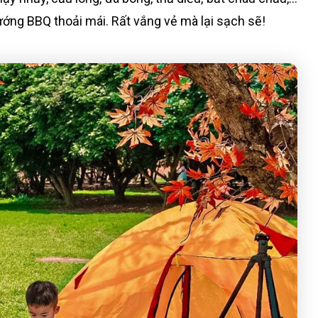
ướng BBQ thoải mái. Rất vắng vẻ mà lại sạch sẽ!