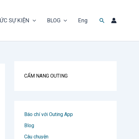
Tìm
ỨC SỰ KIỆN
BLOG
Eng
kiếm
CẨM NANG OUTING
Báo chí với Outing App
Blog
Câu chuyện