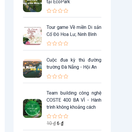
tại EcoPark
Đ
ư
Tour game Về miền Di sản
ợ
c
Cố Đô Hoa Lư, Ninh Bình
x
ế
p
Đ
h
ư
ạ
Cuộc đua kỳ thú đường
ợ
n
c
g
trường Đà Nẵng - Hội An
x
0
ế
5
p
s
Đ
h
a
ư
ạ
o
G
G
Team building công nghệ
ợ
n
i
i
c
g
COSTE 400 BA VÌ - Hành
x
0
á
á
trình không khoảng cách
ế
5
g
h
p
s
h
a
ố
i
ạ
o
10
₫
6
₫
Đ
c
ệ
n
ư
g