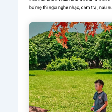
bố mẹ thì ngồi nghe nhạc, cắm trại, nấu n