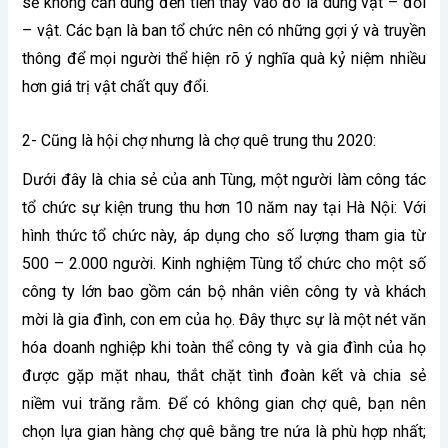
sẽ không cần dùng đến tiền thay vào đó là dùng vật – đổi
– vật. Các bạn là ban tổ chức nên có những gợi ý và truyền
thông để mọi người thể hiện rõ ý nghĩa quà kỷ niệm nhiều
hơn giá trị vật chất quy đổi.
2- Cũng là hội chợ nhưng là chợ quê trung thu 2020:
Dưới đây là chia sẻ của anh Tùng, một người làm công tác
tổ chức sự kiện trung thu hơn 10 năm nay tại Hà Nội: Với
hình thức tổ chức này, áp dụng cho số lượng tham gia từ
500 – 2.000 người. Kinh nghiệm Tùng tổ chức cho một số
công ty lớn bao gồm cán bộ nhân viên công ty và khách
mời là gia đình, con em của họ. Đây thực sự là một nét văn
hóa doanh nghiệp khi toàn thể công ty và gia đình của họ
được gặp mặt nhau, thắt chặt tình đoàn kết và chia sẻ
niềm vui trăng rằm. Để có không gian chợ quê, bạn nên
chọn lựa gian hàng chợ quê bằng tre nứa là phù hợp nhất;