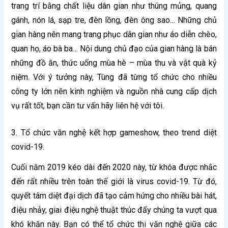
trang trí bằng chất liệu dân gian như thúng mủng, quang
gánh, nón lá, sạp tre, đèn lồng, đèn ông sao… Những chủ
gian hàng nên mang trang phục dân gian như áo diễn chèo,
quan họ, áo bà ba… Nội dung chủ đạo của gian hàng là bán
những đồ ăn, thức uống mùa hè – mùa thu và vật quà kỷ
niệm. Với ý tưởng này, Tùng đã từng tổ chức cho nhiều
công ty lớn nên kinh nghiệm và nguồn nhà cung cấp dịch
vụ rất tốt, bạn cần tư vấn hãy liên hệ với tôi.
3. Tổ chức văn nghệ kết hợp gameshow, theo trend diệt
covid-19.
Cuối năm 2019 kéo dài đến 2020 này, từ khóa được nhắc
đến rất nhiều trên toàn thế giới là virus covid-19. Từ đó,
quyết tâm diệt đại dịch đã tạo cảm hứng cho nhiều bài hát,
điệu nhảy, giai điệu nghệ thuật thúc đẩy chúng ta vượt qua
khó khăn này. Bạn có thể tổ chức thi văn nghệ giữa các