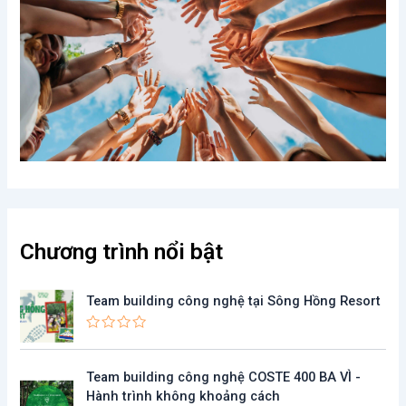
Chương trình nổi bật
Team building công nghệ tại Sông Hồng Resort
Đ
ư
ợ
G
G
Team building công nghệ COSTE 400 BA VÌ -
c
i
i
x
Hành trình không khoảng cách
ế
á
á