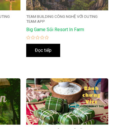
UTING
TEAM BUILDING CÔNG NGHỆ VỚI OUTING
TEAM APP
Big Game Sỏi Resort In Farm
Được
xếp
Đọc tiếp
hạng
0
5
sao