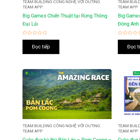
TEAM BUILDING CÔNG NGHỆ VỚI OUTING
TEAM BUIL
TEAM APP
TEAM APP
Big Games Chiến Thuật tại Rừng Thông
Big Games
Đại Lải
Đông Anh
Được
Được
xếp
xếp
Đọc tiếp
Đọc t
hạng
hạng
0
0
5
5
sao
sao
TEAM BUILDING CÔNG NGHỆ VỚI OUTING
TEAM BUIL
TEAM APP
TEAM APP
Cuộc đua kỳ thú Bản Lác – Pom Cọong –
Cuộc đua 