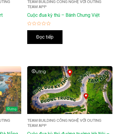
UTING
TEAM BUILDING CÔNG NGHỆ VỚI OUTING
TEAM APP
rt
Cuộc đua kỳ thú – Bánh Chưng Việt
Được
xếp
Đọc tiếp
hạng
0
5
sao
UTING
TEAM BUILDING CÔNG NGHỆ VỚI OUTING
TEAM APP
 Đà Nẵng
Cuộc đua kỳ thú đường trường Hà Nội –