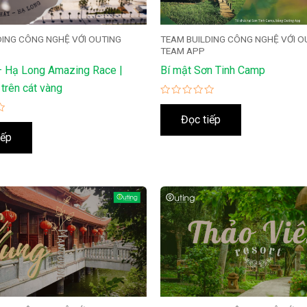
DING CÔNG NGHỆ VỚI OUTING
TEAM BUILDING CÔNG NGHỆ VỚI O
TEAM APP
– Hạ Long Amazing Race |
Bí mật Sơn Tinh Camp
 trên cát vàng
Được
xếp
Đọc tiếp
hạng
0
iếp
5
sao