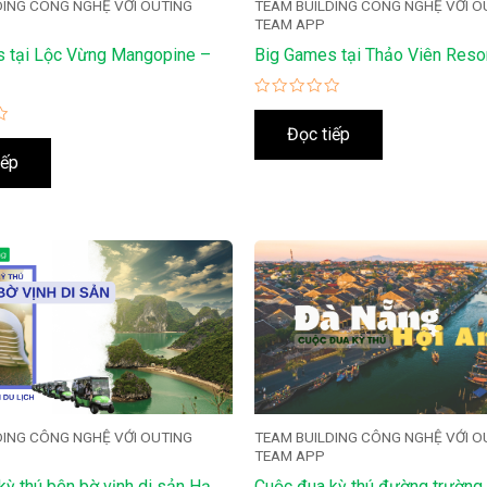
DING CÔNG NGHỆ VỚI OUTING
TEAM BUILDING CÔNG NGHỆ VỚI O
TEAM APP
 tại Lộc Vừng Mangopine –
Big Games tại Thảo Viên Reso
Được
xếp
Đọc tiếp
hạng
0
iếp
5
sao
DING CÔNG NGHỆ VỚI OUTING
TEAM BUILDING CÔNG NGHỆ VỚI O
TEAM APP
kỳ thú bên bờ vịnh di sản Hạ
Cuộc đua kỳ thú đường trường