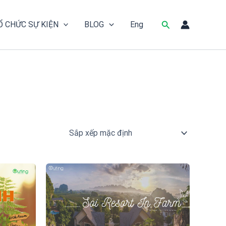
Tìm
Ổ CHỨC SỰ KIỆN
BLOG
Eng
kiếm