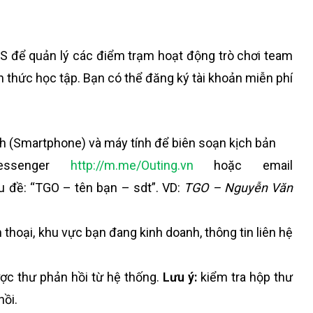
S để quản lý các điểm trạm hoạt động trò chơi team
n thức học tập. Bạn có thể đăng ký tài khoản miễn phí
h (Smartphone) và máy tính để biên soạn kịch bản
essenger
http://m.me/Outing.vn
hoặc email
êu đề: “TGO – tên bạn – sdt”. VD:
TGO – Nguyễn Văn
 thoại, khu vực bạn đang kinh doanh, thông tin liên hệ
ợc thư phản hồi từ hệ thống.
Lưu ý:
kiểm tra hộp thư
ồi.