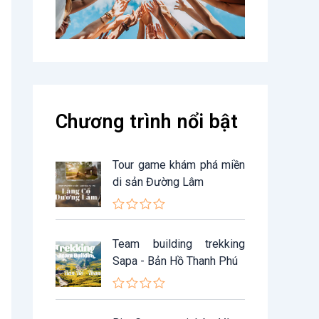
Chương trình nổi bật
Tour game khám phá miền
di sản Đường Lâm
Đ
ư
Team building trekking
ợ
c
Sapa - Bản Hồ Thanh Phú
x
ế
p
Đ
h
ư
ạ