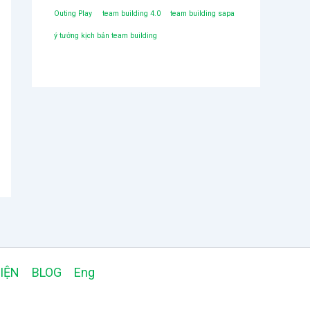
p
o
h
Outing Play
team building 4.0
team building sapa
ạ
n
ý tưởng kịch bản team building
g
0
5
s
a
o
IỆN
BLOG
Eng