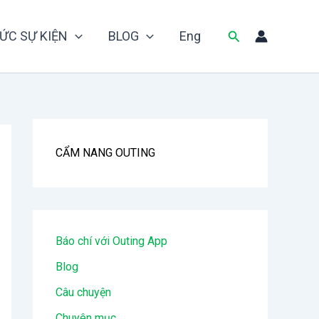
Tìm
ỨC SỰ KIỆN
BLOG
Eng
kiếm
CẨM NANG OUTING
Báo chí với Outing App
Blog
Câu chuyện
Chuyên mục