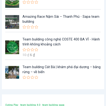
x
ế
Đ
p
ư
h
ợ
ạ
Amazing Race Nậm Sài – Thanh Phú - Sapa team
c
n
x
g
building
ế
0
p
5
h
s
Đ
ạ
a
ư
G
G
n
o
ợ
Team building công nghệ COSTE 400 BA VÌ - Hành
g
i
i
c
0
trình không khoảng cách
x
á
á
5
ế
s
g
h
p
a
10
₫
6
₫
Đ
h
ố
i
o
ư
ạ
ợ
c
ệ
n
c
g
l
n
Team building Cát Bà | khám phá đại dương – băng
x
0
ế
à
t
rừng – về biển
5
p
s
:
ạ
h
a
ạ
1
i
o
Đ
n
ư
0
l
g
ợ
0
à
c
5
x
₫
:
s
ế
a
.
6
p
o
Outing Play
team building 4.0
team building sapa
h