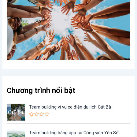
Chương trình nổi bật
Team building vi vu xe điện du lịch Cát Bà
Đ
ư
ợ
Team building bằng app tại Công viên Yên Sở
c