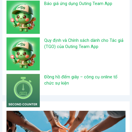
Báo giá ứng dụng Outing Team App
Quy định và Chính sách dành cho Tác giả
(TGO) của Outing Team App
Đồng hồ đếm giây – công cụ online tổ
chức sự kiện