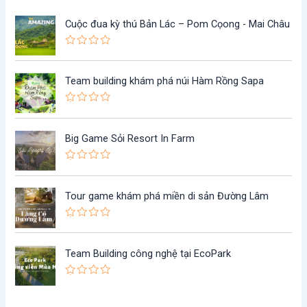
Cuộc đua kỳ thú Bản Lác – Pom Cọong - Mai Châu
Đ
ư
ợ
Team building khám phá núi Hàm Rồng Sapa
c
x
ế
Đ
p
ư
h
ợ
ạ
Big Game Sỏi Resort In Farm
c
n
x
g
ế
0
Đ
p
5
ư
h
s
ợ
ạ
a
Tour game khám phá miền di sản Đường Lâm
c
n
o
x
g
ế
0
Đ
p
5
ư
h
s
ợ
ạ
a
Team Building công nghệ tại EcoPark
c
n
o
x
g
ế
0
Đ
p
5
ư
h
s
ợ
ạ
a