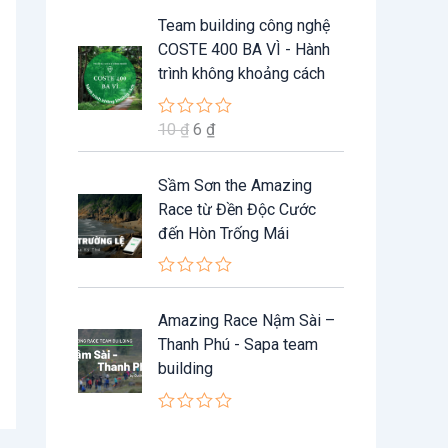
n
ư
G
G
g
Team building công nghệ
ợ
0
i
i
c
COSTE 400 BA VÌ - Hành
5
x
á
á
s
trình không khoảng cách
ế
a
g
h
p
o
h
ố
i
ạ
10
₫
6
₫
Đ
c
ệ
n
ư
g
l
n
ợ
0
c
à
t
Sầm Sơn the Amazing
5
x
s
:
ạ
Race từ Đền Độc Cước
ế
a
p
1
i
đến Hòn Trống Mái
o
h
0
l
ạ
n
à
Đ
g
₫
:
ư
0
Amazing Race Nậm Sài –
ợ
5
.
6
c
s
Thanh Phú - Sapa team
x
a
building
ế
o
₫
p
.
h
ạ
Đ
n
ư