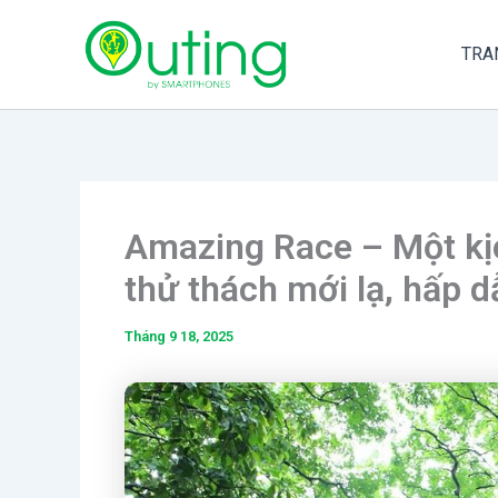
Nhảy
tới
TRA
nội
dung
Amazing Race – Một kị
thử thách mới lạ, hấp d
Tháng 9 18, 2025