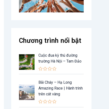
Chương trình nổi bật
Cuộc đua kỳ thú đường
trường Hà Nội – Tam Đảo
Đ
ư
Bãi Cháy – Hạ Long
ợ
c
Amazing Race | Hành trình
x
trên cát vàng
ế
p
h
ạ
Đ